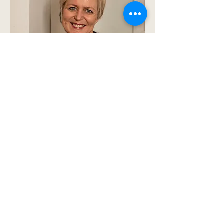
Alle klassetrinn
Aktuelt kurs:
Når team og ledergrupper ikke
fungerer optimalt