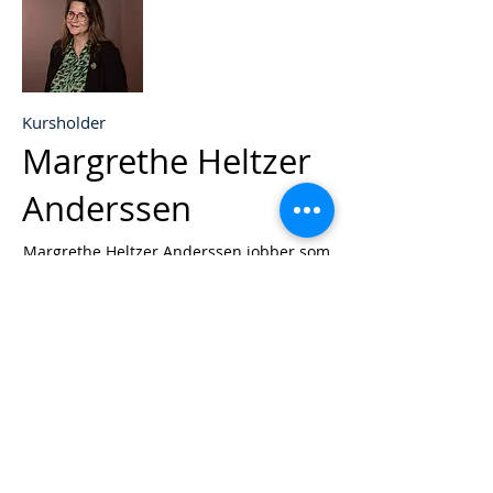
Kursholder
Margrethe Heltzer
Anderssen
Margrethe Heltzer Anderssen jobber som
spansklærer ved St. Hallvard
videregående skole i Lier og ved
Nettskolen Buskerud hvor hun
underviser i spansk nivå III. Hun har vært
engasjert av Fremmedspråksenteret for å
lage digitalt undervisningsmateriell for
nivå III, jobbet som fagdidaktiker i spansk
på Høgskolen i Østfold og hatt ulike
engasjement for Utdanningsdirektoratet.
Margrethe sitter i