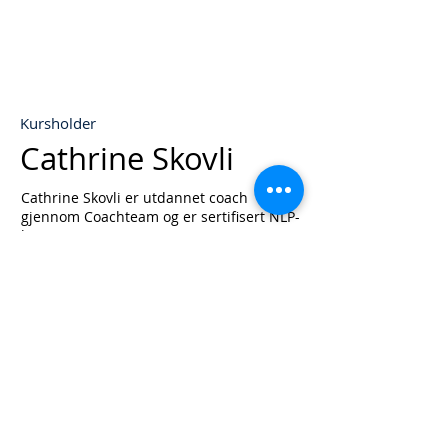
Kursholder
Cathrine Skovli
Cathrine Skovli er utdannet coach
gjennom Coachteam og er sertifisert NLP-
business master practitioner og Meta-
states Programs of APG/Coaching Genius
og Quantum Leap system coach. I tillegg
har hun sertifisering i 4MAT og i COS-P
Trygghetssirkelen og SEI (se eleven
innenfra).
Cathrine har lang erfaring i å jobbe med
mennesker, både som coach og som
leder i egne bedrifter der hun har
personalansvar, jobber med
gruppeutvikling, opplæring, drift og